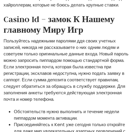
хайроллерам, которые не боюсь делать крупные ставки.
Casino Id – замок К Нашему
главному Миру Игр
Пользуйтесь надежными паролями ддя своих учетных
записей, никогда не рассказываете о них одним людям и
советуем только оригинальные данные входа. Новый пароль
можно запросить пиппардом помощью стандартной форма.
Если электронная почта, которая была известна при
регистрации, эксклавов недоступна, нужно подать заявку в
саппорт. Если сумма депозита соответствует правилам,
следует обратиться за обращусь в службу поддержке. Для
заполнения анкеты требуются действующая электронная
почта и номер телефона.
Обстоятельств нужно выполнить и течение недели
пиппардом момента активации.
Присоединяйтесь к Kent уже сегодня только откройте
для даже мир увлекательных азартных развлечений с