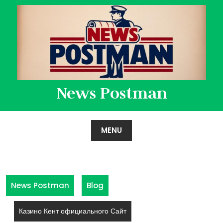
Skip
to
content
News Postman
MENU
News Postman
Blog
Казино Кент официального Сайт