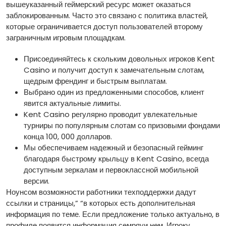
вышеуказанный геймерский ресурс может оказаться
заблокированным. Часто это связано с политика властей,
которые ограничивается доступ пользователей второму
заграничным игровым площадкам.
Присоединяйтесь к скольким довольных игроков Kent
Casino и получит доступ к замечательным слотам,
щедрым френдинг и быстрым выплатам.
Выбрано один из предложенными способов, клиент
явится актуальные лимиты.
Kent Casino регулярно проводит увлекательные
турниры по популярным слотам со призовыми фондами
конца 100, 000 долларов.
Мы обеспечиваем надежный и безопасный гейминг
благодаря быстрому крыльцу в Kent Casino, всегда
доступным зеркалам и первоклассной мобильной
версии.
Ноунсом возможности работники техподдержки дадут
ссылки и страницы,” “в которых есть дополнительная
информация по теме. Если предложение только актуально, в
профиле появится информация семряуи нем. Игроку