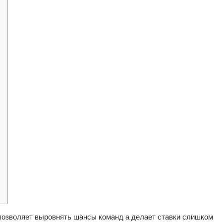
 позволяет выровнять шансы команд а делает ставки слишком