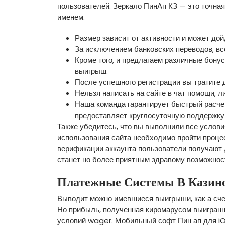
пользователей. Зеркало ПинАп КЗ — это точна
именем.
Размер зависит от активности и может дойд
За исключением банковских переводов, вс
Кроме того, и предлагаем различные бону
выигрыш.
После успешного регистрации вы тратите 
Нельзя написать на сайте в чат помощи, 
Наша команда гарантирует быстрый расчет
предоставляет круглосуточную поддержку 
Также убедитесь, что вы выполнили все услови
использования сайта необходимо пройти процес
верификации аккаунта пользователи получают д
станет но более приятным здравому возможност
Платежные Системы В Казино
Выводит можно имевшиеся выигрыши, как а сче
Но прибыль, полученная киромарусом выигранны
условий wager. Мобильный софт Пин ап для iOS