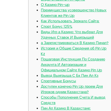
О Казино Pin-up
Преимущества усовершенство Новых
Клиентов же Pin Up
Как Использовать Зеркало Сайта:
Спорт Бонус 125%
Виды Игр а Казино: Что выбрал Для
Удачных Ставок И Выигрышей
а Зарегистрироваться В Казино Пинап?
История и Общие Сведения об Pin Up
Kz
Пошаговая Инструкция По Созданию
Аккаунта И Авторизации и
Официальном Сайте Казино Pin Up
Вывод Выигрыша С Бк Пин Ап Кз
Спортивные Бонусы
Доступен конечно Pin Up проем Для
Игроков одним Казахстана?
Способы Пополнения Счета И вывод
Средств
Пин Ап Казино В Казахстане: