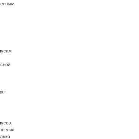
оменным
нусам.
ссной
гры
нусов.
олнения
олько