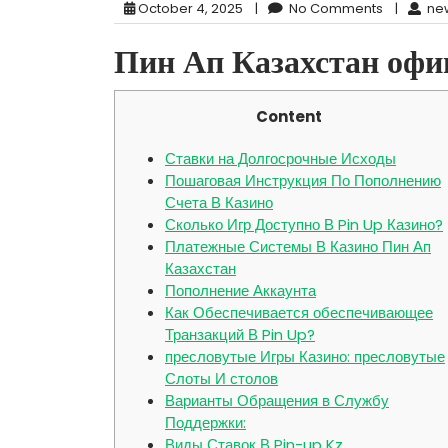
October 4, 2025
|
No Comments
|
ne
Пин Ап Казахстан офи
Content
Ставки на Долгосрочные Исходы
Пошаговая Инструкция По Пополнению
Счета В Казино
Сколько Игр Доступно В Pin Up Казино?
Платежные Системы В Казино Пин Ап
Казахстан
Пополнение Аккаунта
Как Обеспечивается обеспечивающее
Транзакций В Pin Up?
пресловутые Игры Казино: пресловутые
Слоты И столов
Варианты Обращения в Службу
Поддержки:
Виды Ставок В Pin-up Kz