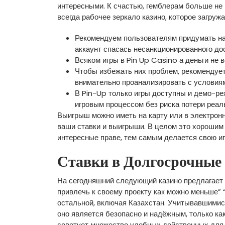
интересными. К счастью, гемблерам больше не 
всегда рабочее зеркало казино, которое загруж
Рекомендуем пользователям придумать на
аккаунт спасась несанкционированного до
Всяком игры в Pin Up Casino а деньги не 
Чтобы избежать них проблем, рекомендуе
внимательно проанализировать с условия
В Pin-Up только игры доступны и демо-ре
игровым процессом без риска потери реал
Выигрыш можно иметь на карту или в электронн
ваши ставки и выигрыши. В целом это хорошим
интересные праве, тем самым делается свою и
Ставки в Долгосрочные
На сегодняшний следующий казино предлагает
привлечь к своему проекту как можно меньше” “
остальной, включая Казахстан. Учитывавшимис
оно является безопасно и надёжным, только к
советует множество удобных действенных для 