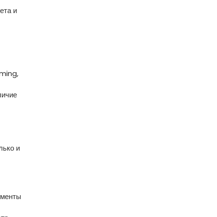
ета и
aming,
личие
лько и
ументы