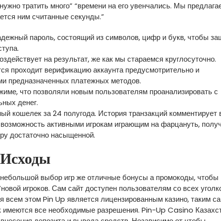
нужно тратить много” “времени на его увенчались. Мы предлага
ается ним считанные секунды.”
дежный пароль, состоящий из символов, цифр и букв, чтобы за
ступа.
воздействует на результат, же как мы стараемся круглосуточно.
тся проходит верификацию аккаунта предусмотрительно и
ми предназначенных платежных методов.
жиме, что позволяли новым пользователям проанализировать с
ьных денег.
ый кошелек за 24 полугода. История транзакций комментирует 
 возможность активными игрокам играющим на фарцануть, полу
гру достаточно насыщенной.
 Исходы
 небольшой выбор игр же отличные бонусы а промокоды, чтобы
новой игроков. Сам сайт доступен пользователям со всех уголк
я всем этом Pin Up является лицензированным казино, таким с
ак имеются все необходимые разрешения. Pin-Up Casino Казахс
внесения депозита и вывода средств. Независимо от чтобы,