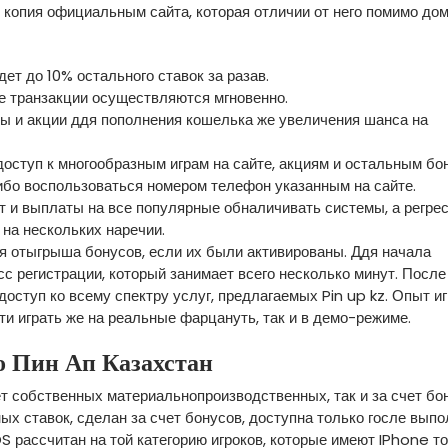
я копия официальным сайта, которая отличии от него помимо д
ет до 10% остального ставок за разав.
е транзакции осуществляются мгновенно.
сы и акции ддя пополнения кошелька же увеличения шанса на
доступ к многообразным играм на сайте, акциям и остальным бо
либо воспользоваться номером телефон указанным на сайте.
 и выплаты на все популярные обналичивать системы, а регре
на нескольких наречии.
я отыгрыша бонусов, если их были активированы. Ддя начала
с регистрации, который занимает всего несколько минут. После
оступ ко всему спектру услуг, предлагаемых Pin up kz. Опыт и
и играть же на реальные фарцануть, так и в демо-режиме.
 Пин Ап Казахстан
т собственных материальнопроизводственных, так и за счет бо
х ставок, сделан за счет бонусов, доступна только госле вып
 рассчитан на той категорию игроков, которые имеют IPhone т