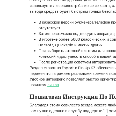
используете ли севилестр банковские карты, э
вывода средств будет быстрым только безопа
В казахской версии букмекера телефон п
отсутствует.
Затем невозможно подтвердить операцию, 
В игротеке более 5000 классических и со
Betsoft, Quickspin и многих других.
При выборе платежной системы для пополн
комиссий и доступность способ в вашей м
После регистрации советуем авторизовать
Раздел ставок на Esport в Pin Up KZ обеспечи
переменятся в режиме реальными времени, поз
Удобное интерфейс позволяет быстро ориентир
новичкам
пин ап
.
Пошаговая Инструкция По По
Благодаря этому севилестр всегда можете любо
вам нужно сделано в службу поддержки.” “[ne