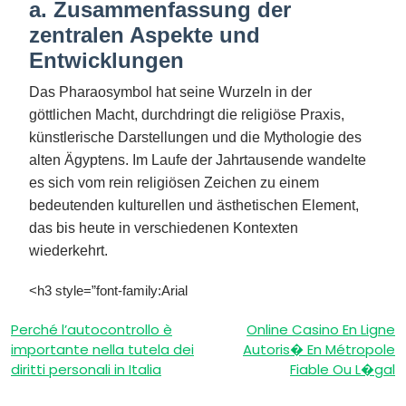
a. Zusammenfassung der
zentralen Aspekte und
Entwicklungen
Das Pharaosymbol hat seine Wurzeln in der
göttlichen Macht, durchdringt die religiöse Praxis,
künstlerische Darstellungen und die Mythologie des
alten Ägyptens. Im Laufe der Jahrtausende wandelte
es sich vom rein religiösen Zeichen zu einem
bedeutenden kulturellen und ästhetischen Element,
das bis heute in verschiedenen Kontexten
wiederkehrt.
<h3 style=”font-family:Arial
Post
Perché l’autocontrollo è
Online Casino En Ligne
importante nella tutela dei
Autoris� En Métropole
navigation
diritti personali in Italia
Fiable Ou L�gal