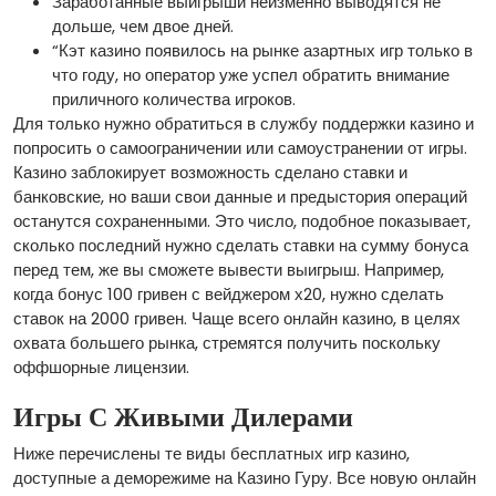
Заработанные выигрыши неизменно выводятся не
дольше, чем двое дней.
“Кэт казино появилось на рынке азартных игр только в
что году, но оператор уже успел обратить внимание
приличного количества игроков.
Для только нужно обратиться в службу поддержки казино и
попросить о самоограничении или самоустранении от игры.
Казино заблокирует возможность сделано ставки и
банковские, но ваши свои данные и предыстория операций
останутся сохраненными. Это число, подобное показывает,
сколько последний нужно сделать ставки на сумму бонуса
перед тем, же вы сможете вывести выигрыш. Например,
когда бонус 100 гривен с вейджером х20, нужно сделать
ставок на 2000 гривен. Чаще всего онлайн казино, в целях
охвата большего рынка, стремятся получить поскольку
оффшорные лицензии.
Игры С Живыми Дилерами
Ниже перечислены те виды бесплатных игр казино,
доступные а деморежиме на Казино Гуру. Все новую онлайн