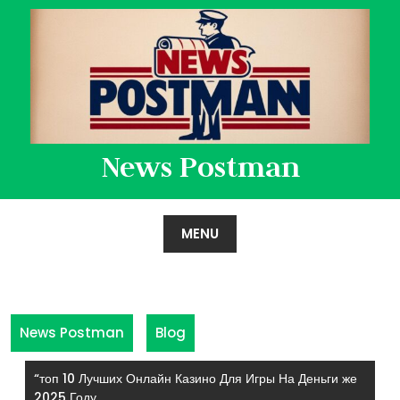
Skip
to
content
News Postman
MENU
News Postman
Blog
“топ 10 Лучших Онлайн Казино Для Игры На Деньги же
2025 Году