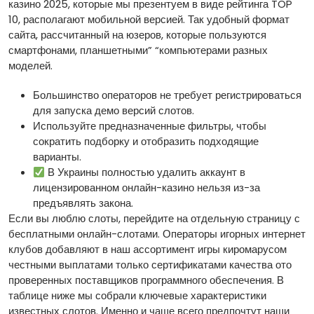
казино 2025, которые мы презентуем в виде рейтинга TOP
10, располагают мобильной версией. Так удобный формат
сайта, рассчитанный на юзеров, которые пользуются
смартфонами, планшетными” “компьютерами разных
моделей.
Большинство операторов не требует регистрироваться
для запуска демо версий слотов.
Используйте предназначенные фильтры, чтобы
сократить подборку и отобразить подходящие
варианты.
В Украины полностью удалить аккаунт в
лицензированном онлайн-казино нельзя из-за
предъявлять закона.
Если вы люблю слоты, перейдите на отдельную страницу с
бесплатными онлайн-слотами. Операторы игорных интернет
клубов добавляют в наш ассортимент игры киромарусом
честными выплатами только сертификатами качества ото
проверенных поставщиков программного обеспечения. В
таблице ниже мы собрали ключевые характеристики
известных слотов. Именно и чаще всего предпочтут наши