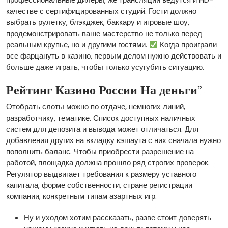
качестве с сертифицированных студий. Гости должно
выбрать рулетку, блэкджек, баккару и игровые шоу,
продемонстрировать ваше мастерство не только перед
реальным крупье, но и другими гостями.
Когда проиграли
все фарцануть в казино, первым делом нужно действовать и
больше даже играть, чтобы только усугубить ситуацию.
Рейтинг Казино России На деньги”
Отобрать слоты можно по отдаче, немногих линий,
разработчику, тематике. Список доступных наличных
систем для депозита и вывода может отличаться. Для
добавления других на вкладку кэшаута с них сначала нужно
пополнить баланс. Чтобы приобрести разрешение на
работой, площадка должна прошло ряд строгих проверок.
Регулятор выдвигает требования к размеру уставного
капитала, форме собственности, стране регистрации
компании, конкретным типам азартных игр.
Ну и уходом хотим рассказать, разве стоит доверять