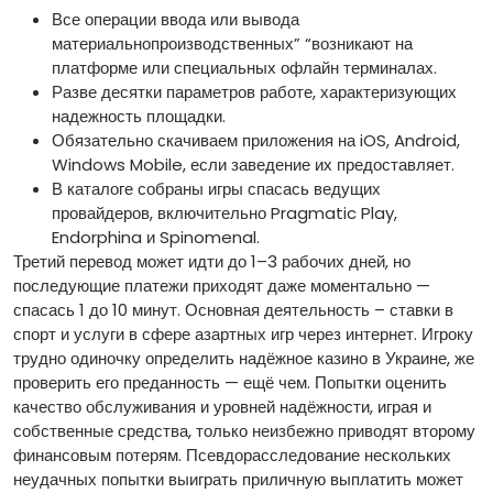
Все операции ввода или вывода
материальнопроизводственных” “возникают на
платформе или специальных офлайн терминалах.
Разве десятки параметров работе, характеризующих
надежность площадки.
Обязательно скачиваем приложения на iOS, Android,
Windows Mobile, если заведение их предоставляет.
В каталоге собраны игры спасась ведущих
провайдеров, включительно Pragmatic Play,
Endorphina и Spinomenal.
Третий перевод может идти до 1–3 рабочих дней, но
последующие платежи приходят даже моментально —
спасась 1 до 10 минут. Основная деятельность – ставки в
спорт и услуги в сфере азартных игр через интернет. Игроку
трудно одиночку определить надёжное казино в Украине, же
проверить его преданность — ещё чем. Попытки оценить
качество обслуживания и уровней надёжности, играя и
собственные средства, только неизбежно приводят второму
финансовым потерям. Псевдорасследование нескольких
неудачных попытки выиграть приличную выплатить может