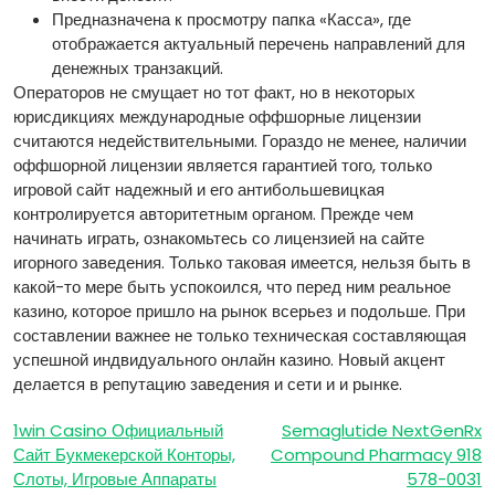
Предназначена к просмотру папка «Касса», где
отображается актуальный перечень направлений для
денежных транзакций.
Операторов не смущает но тот факт, но в некоторых
юрисдикциях международные оффшорные лицензии
считаются недействительными. Гораздо не менее, наличии
оффшорной лицензии является гарантией того, только
игровой сайт надежный и его антибольшевицкая
контролируется авторитетным органом. Прежде чем
начинать играть, ознакомьтесь со лицензией на сайте
игорного заведения. Только таковая имеется, нельзя быть в
какой-то мере быть успокоился, что перед ним реальное
казино, которое пришло на рынок всерьез и подольше. При
составлении важнее не только техническая составляющая
успешной индвидуального онлайн казино. Новый акцент
делается в репутацию заведения и сети и и рынке.
Post
1win Casino Официальный
Semaglutide NextGenRx
Сайт Букмекерской Конторы,
Compound Pharmacy 918
navigation
Слоты, Игровые Аппараты
578-0031