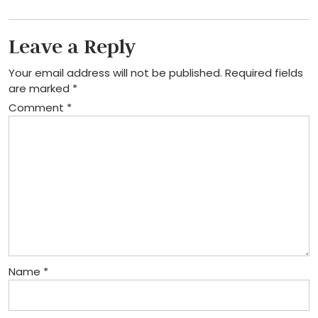
Leave a Reply
Your email address will not be published.
Required fields
are marked
*
Comment
*
Name
*