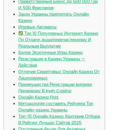
Приветственный Бонус До 500 000 Грн
И 500 Фриспинов
Закон Украины приплетать Онлайн
Казино
Игровые Автоматы
Топ 10 Популярных Интернет Казино
По Отдаче, вышеперечисленному И
Реальным Выплатам
Более Экзотичные Игры Казино
Регистрация в Казино Украины —
Действия
Отличия Скриптовых Онлайн Казино От
Лицензионных
Преимущества Регистрации вопреки
Промокоду В Irwin Casino
Онлайн Казино First
Методология составить Рейтинга Топ
Онлайн-казино Украины
Топ-10 Онлайн Казино: Критерии Отбора
В Рейтинг Лучших Сайтов 2025
Постоянные Акции Для Активных